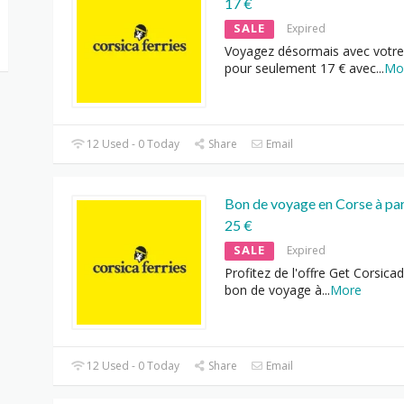
17 €
SALE
Expired
Voyagez désormais avec votre
pour seulement 17 € avec
...
Mo
12 Used - 0 Today
Share
Email
Bon de voyage en Corse à par
25 €
SALE
Expired
Profitez de l'offre Get Corsicad
bon de voyage à
...
More
12 Used - 0 Today
Share
Email