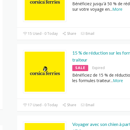
Bénéficiez jusqu'à 50 % de réd
sur votre voyage en
...
More
15 Used - 0 Today
Share
Email
15 % de réduction sur les for
traiteur
SALE
Expired
Bénéficiez de 15 % de réductio
les formules traiteur
...
More
17 Used - 0 Today
Share
Email
Voyager avec son chien à part