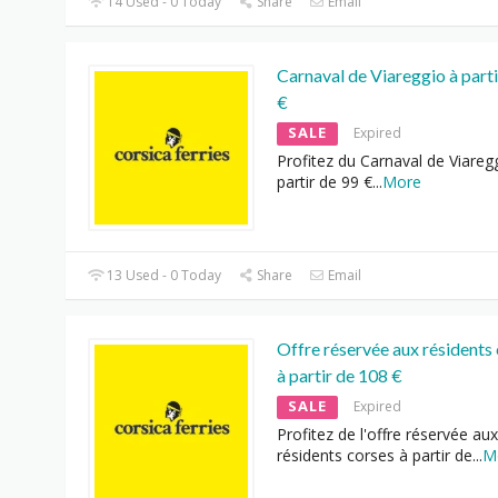
14 Used - 0 Today
Share
Email
Carnaval de Viareggio à parti
€
SALE
Expired
Profitez du Carnaval de Viareg
partir de 99 €
...
More
13 Used - 0 Today
Share
Email
Offre réservée aux résidents
à partir de 108 €
SALE
Expired
Profitez de l'offre réservée aux
résidents corses à partir de
...
M