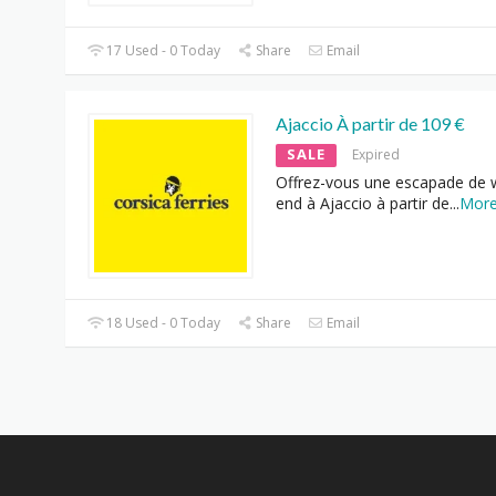
17 Used - 0 Today
Share
Email
Ajaccio À partir de 109 €
SALE
Expired
Offrez-vous une escapade de 
end à Ajaccio à partir de
...
Mor
18 Used - 0 Today
Share
Email