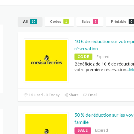
All
Codes
Sales
Printable
10
1
9
0
10 € de réduction sur votre 
réservation
CODE
Expired
Bénéficiez de 10 € de réductio
votre première réservation
...
M
16 Used - 0 Today
Share
Email
50 % de réduction sur les vo
famille
SALE
Expired