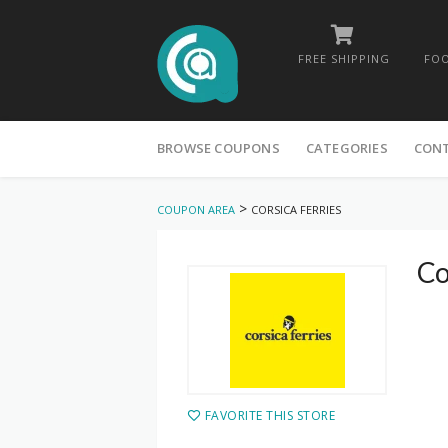
FREE SHIPPING
FOO
Skip
to
BROWSE COUPONS
CATEGORIES
CON
content
>
COUPON AREA
CORSICA FERRIES
Co
FAVORITE THIS STORE