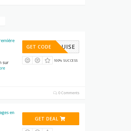
première
REQUISE
GET CODE
100% SUCCESS
n sur
ore
0 Comments
yages en
GET DEAL